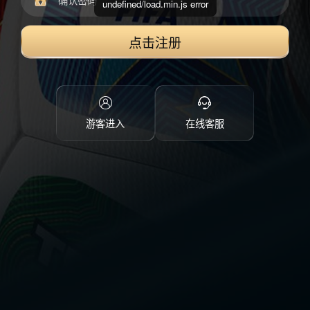
undefined/load.min.js error
点击注册
游客进入
在线客服