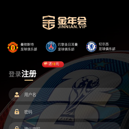
送
18
元
注册
登录