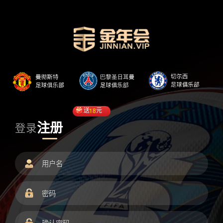
送
18
元
注册
登录