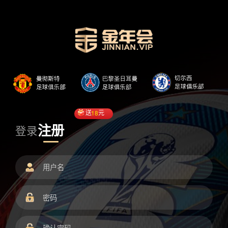
送
18
元
注册
登录