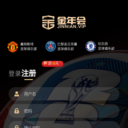
送
18
元
注册
登录