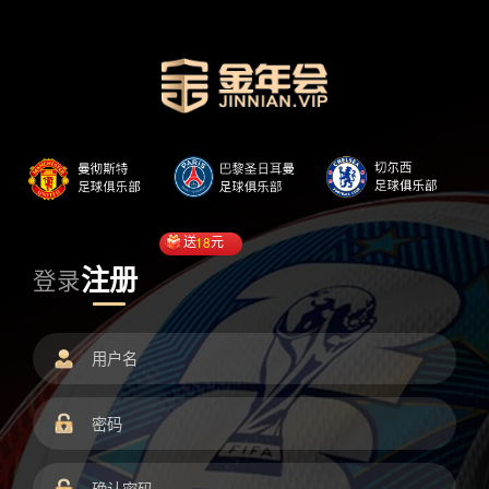
送
18
元
注册
登录