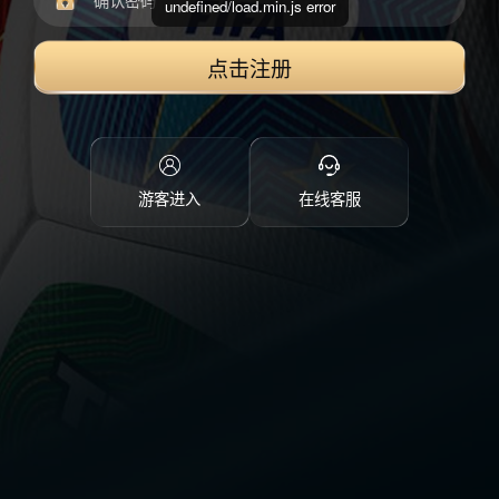
undefined/load.min.js error
点击注册
游客进入
在线客服