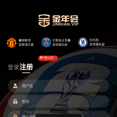
送
18
元
注册
登录