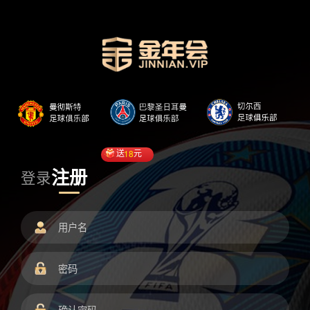
送
18
元
注册
登录